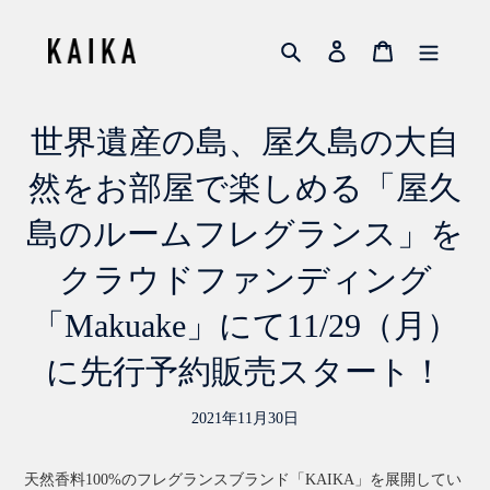
コ
ン
検索
ログイン
カート
テ
ン
ツ
に
世界遺産の島、屋久島の大自
ス
キ
然をお部屋で楽しめる「屋久
ッ
プ
島のルームフレグランス」を
す
る
クラウドファンディング
「Makuake」にて11/29（月）
に先行予約販売スタート！
2021年11月30日
天然香料100%のフレグランスブランド「KAIKA」を展開してい