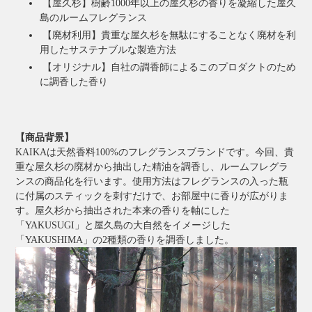
【屋久杉】樹齢1000年以上の屋久杉の香りを凝縮した屋久
島のルームフレグランス
【廃材利用】貴重な屋久杉を無駄にすることなく廃材を利
用したサステナブルな製造方法
【オリジナル】自社の調香師によるこのプロダクトのため
に調香した香り
【商品背景】
KAIKAは天然香料100%のフレグランスブランドです。今回、貴
重な屋久杉の廃材から抽出した精油を調香し、ルームフレグラ
ンスの商品化を行います。使用方法はフレグランスの入った瓶
に付属のスティックを刺すだけで、お部屋中に香りが広がりま
す。屋久杉から抽出された本来の香りを軸にした
「YAKUSUGI」と屋久島の大自然をイメージした
「YAKUSHIMA」の2種類の香りを調香しました。