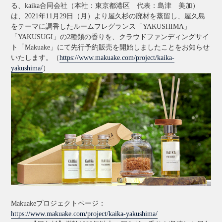
る、kaika合同会社（本社：東京都港区 代表：島津 美加）
は、2021年11月29日（月）より屋久杉の廃材を蒸留し、屋久島
をテーマに調香したルームフレグランス「YAKUSHIMA」
「YAKUSUGI」の2種類の香りを、クラウドファンディングサイ
ト「Makuake」にて先行予約販売を開始しましたことをお知らせ
いたします。（
https://www.makuake.com/project/kaika-
yakushima/
）
Makuakeプロジェクトページ：
https://www.makuake.com/project/kaika-yakushima/